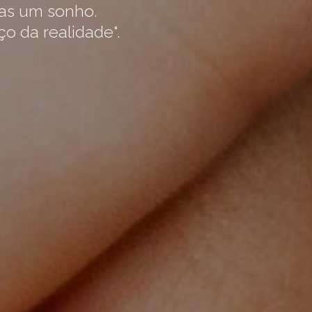
as um sonho.
o da realidade".