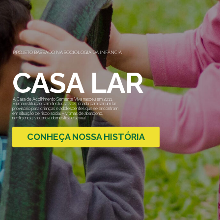
PROJETO BASEADO NA SOCIOLOGIA DA INFÂNCIA
CASA LAR
A Casa de Acolhimento Semente Viva nasceu em 2011.
É uma instituição sem fins lucrativos, criada para ser um lar
provisório para crianças e adolescentes que se encontram
em situação de risco social – vítimas de abandono,
negligência, violência doméstica e sexual.
CONHEÇA NOSSA HISTÓRIA